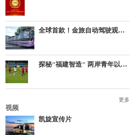
全球首款！金旅自动驾驶观虎神车正式上线，惊艳全球老虎日
探秘"福建智造" 两岸青年以球会友——学生联盟高雄分会研学团参访金旅客车并开展足球友谊赛
更多
视频
凯旋宣传片