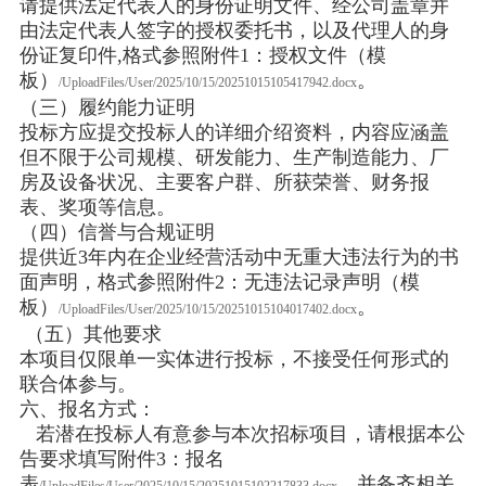
请提供法定代表人的身份证明文件、经公司盖章并
由法定代表人签字的授权委托书，以及代理人的身
份证复印件,格式参照附件1：授权文件（模
板）
。
/UploadFiles/User/2025/10/15/20251015105417942.docx
（三）履约能力证明
投标方应提交投标人的详细介绍资料，内容应涵盖
但不限于公司规模、研发能力、生产制造能力、厂
房及设备状况、主要客户群、所获荣誉、财务报
表、奖项等信息。
（四）信誉与合规证明
提供近3年内在企业经营活动中无重大违法行为的书
面声明，格式参照附件2：无违法记录声明（模
板）
。
/UploadFiles/User/2025/10/15/20251015104017402.docx
（五）其他要求
本项目仅限单一实体进行投标，不接受任何形式的
联合体参与。
六、报名方式：
若潜在投标人有意参与本次招标项目，请根据本公
告要求填写附件3：报名
表
，并备齐相关