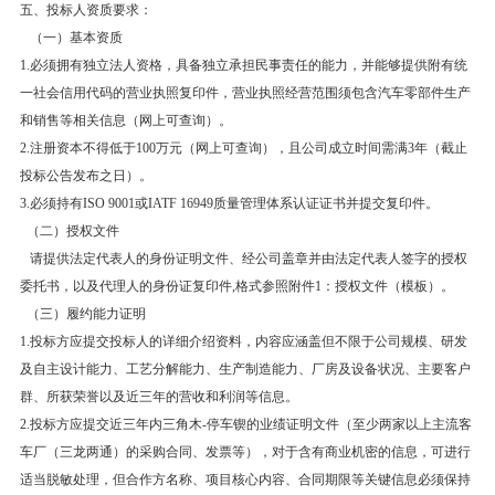
五、投标人资质要求：
（一）基本资质
1.必须拥有独立法人资格，具备独立承担民事责任的能力，并能够提供附有统
一社会信用代码的营业执照复印件，营业执照经营范围须包含汽车零部件生产
和销售等相关信息（网上可查询）。
2.注册资本不得低于100万元（网上可查询），且公司成立时间需满3年（截止
投标公告发布之日）。
3.必须持有ISO 9001或IATF 16949质量管理体系认证证书并提交复印件。
（二）授权文件
请提供法定代表人的身份证明文件、经公司盖章并由法定代表人签字的授权
委托书，以及代理人的身份证复印件,格式参照附件1：授权文件（模板）。
（三）履约能力证明
1.投标方应提交投标人的详细介绍资料，内容应涵盖但不限于公司规模、研发
及自主设计能力、工艺分解能力、生产制造能力、厂房及设备状况、主要客户
群、所获荣誉以及近三年的营收和利润等信息。
2.投标方应提交近三年内三角木-停车锲的业绩证明文件（至少两家以上主流客
车厂（三龙两通）的采购合同、发票等），对于含有商业机密的信息，可进行
适当脱敏处理，但合作方名称、项目核心内容、合同期限等关键信息必须保持