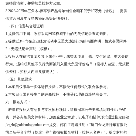
完整且清晰，并需加盖投标方公章。
3.2023-2025年三角木-停车锲产品每年销售金额不低于10万元（含税），提供
供货合同及年度销售额记录等证明资料。
（四）信誉与合规证明
1.提供信用中国、政府采购网等权威平台的无失信记录查询截图。
2.提供近3年内在企业经营活动中无重大违法行为的书面声明，格式参照附件
2：无违法记录声明（模板）。
3.投标人在福汽集团及其下属企业中，未曾因质量问题、交付延误、重大失信
行为、违约或其他不良行为而被列入重大负面评价名单（投标人自查，无须提
供资料，招标人内部复核确认）。
（五）其他要求
1.本项目仅限单一实体进行投标，不接受任何形式的联合体参与。
2.本项目仅限直接生产制造商投标，不接受代理商或经销商参与。
六、报名方式：
若潜在投标人有意参与本次招标项目，请根据本公告要求填写附件3：报名
表，并备齐相关文件材料，加盖企业公章后，以电子扫描件形式通过指定邮箱
jlcgzb@goldendragonbus.com提交。邮件主题请注明：“厦门金龙旅行车有限公
司全新平台车型（乾途）停车锲招标报名材料（投标人名称）”。提交材料的