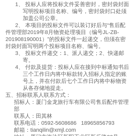
1、
投标人应将投标文件妥善密封，密封袋封面
写明投标项目名称、编号，密封袋封口处须
加盖公司公章。
2、
本项目的投标文件可以装订好后与“售后配
件管理部
2019
年
8
月物资处理项目（编号JL-ZB-
201908190001）”的投标文件一起递交，但须在密
封袋封面写明两个投标项目名称、编号。
3、
投标文件递交：
1
、派人递交；
2
、快递邮
寄。
4、
付款及提货：投标人应在接到中标通知书后
三个工作日内将中标款转入招标人指定的账
号上，并在付款后七个工作日内将中标物资
从各存储地提走。
五、招标联系人联系方式：
招标人：厦门金龙旅行车有限公司售后配件管理
部
联系人：田其林
联系电话：0592-5608686 18965856793
邮箱：tianqilin@xmjl.com