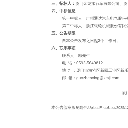
三、招标人：
厦门金龙旅行车有限公司、厦
四
、中标信息
第一中标人：广州通达汽车电气股份
第二中标人：浙江银轮机械股份有限
五
、公告期限
自本公告发布之日起3个工作日。
六
、联系
事项
联系人：郭先生
电 话：0592-5649812
地 址：厦门市海沧区新阳工业区新乐
邮
箱：
guozhenxing@xmj
l.com
厦
本公告盖章版见附件
/UploadFiles/User/2025/