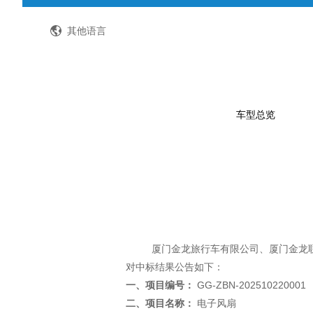
全国客服热线：400-8867-866
其他语言
车型总览
公路客车
公交客车
轻型客车及物流车
校车
厦门金龙旅行车有限公司、厦门金龙
对中标结果公告如下：
特种车
一、项目编号：
GG-ZBN-202510220001
二、项目名称：
电子风扇