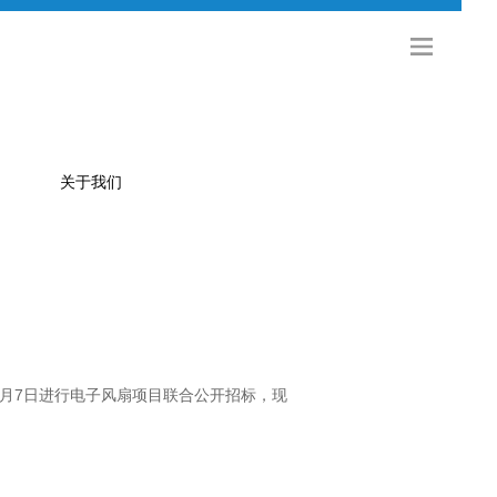
关于我们
公司简介
金旅科技
海外发展
社会招聘
11月7日进行电子风扇项目联合公开招标，现
校园招聘
联系方式