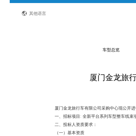
全国客服热线：400-8867-866
其他语言
车型总览
厦门金龙旅
公路客车
公交客车
轻型客车及物流车
校车
厦门金龙旅行车有限公司采购中心现公开进
一、招标项目: 全新平台系列车型整车线束
特种车
二、投标人资质要求：
（一）基本资质