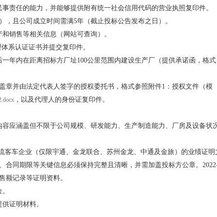
感心服务
民事责任的能力，并能够提供附有统一社会信用代码的营业执照复印件。
维修信息平台
询），且公司成立时间需满5年（截止投标公告发布之日）。
产和销售等相关信息（网站可查询）。
9质量管理体系认证证书并提交复印件。
一年内在距离招标方厂址100公里范围内建设生产厂（提供承诺函，格式
盖章并由法定代表人签字的授权委托书，格式参照附件1：授权文件（模
，以及代理人的身份证复印件。
2.docx
内容应涵盖但不限于公司规模、研发能力、生产制造能力、厂房及设备状
线束在主流客车企业（仅限宇通、金龙联合、苏州金龙、中通及金旅）的业绩
合同期限等关键信息必须保持完整且清晰，并需加盖投标方公章。2022-
销售额记录等证明资料。
金。
提供证明材料。