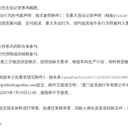
的无失信记录查询截图。
法行为的书面声明，格式参照附件2：无重大违法记录声明（模板)
/UploadF
曾因质量问题、交付延误、重大失信行为、违约或其他不良行为而被列入
任何形式的联合体参与。
受代理商或经销商参与。
T)或第三方物流供货模式，按照招标方要求，根据车间生产计划，准时将货
根据本公告要求填写附件3：报名表
/UploadFiles/User/2025/7/22/202507220141489
goldendragonbus.com提交。邮件主题请注明：“厦门金龙旅行车
25年7月29日12:00，逾期将不予接受。
提交报名材料进行审查。如通过资格审查，招标人将向其发送招标文件；
心