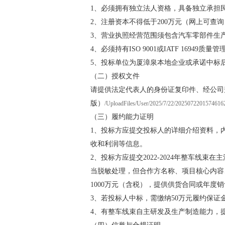
1、必须拥有独立法人资格，具备独立承担
2、注册资本不得低于200万元（网上可查
3、营业执照经营范围须包含汽车零部件生
4、必须持有ISO 9001或IATF 1694
5、
投标单位为厦漳泉本地企业或承诺中标后
（二）授权文件
请提供法定代表人的身份证复印件、经公司
版）
/UploadFiles/User/2025/7/22/2025072201574616
（三）履约能力证明
1、投标方应提交投标人的详细介绍资料，
收和利润等信息。
2、投标方应提交2022-2024年整车
当脱敏处理，但合作方名称、项目核心内容、
1000万元（含税），提供供货合同或年度
3、若投标人中标，需缴纳50万元履约保证
4、有整车线束自主研发及生产制造能力，