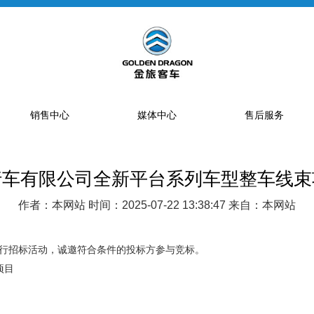
销售中心
媒体中心
售后服务
行车有限公司全新平台系列车型整车线束
提车流程
新闻资讯
售后网点
销售网点
公告
特约服务站
作者：本网站 时间：2025-07-22 13:38:47 来自：本网站
海狮经销商
金旅专题
区域总代理
大中巴经销商
精彩视频
配件库
行招标活动，诚邀符合条件的投标方参与竞标。
项目
省级配件专卖商
配件特许销售商