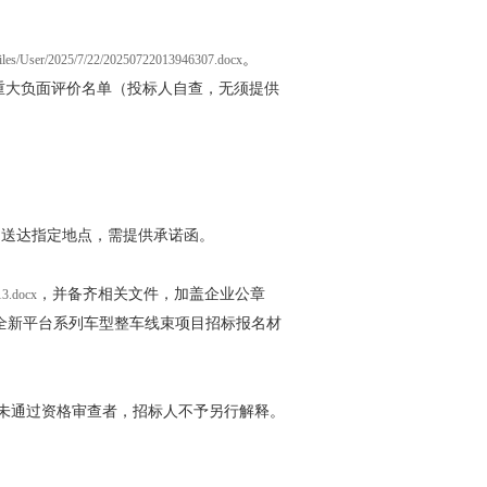
。
iles/User/2025/7/22/20250722013946307.docx
重大负面评价名单（投标人自查，无须提供
物送达指定地点，需提供承诺函。
，并备齐相关文件，加盖企业公章
13.docx
有限公司全新平台系列车型整车线束项目招标报名材
未通过资格审查者，招标人不予另行解释。