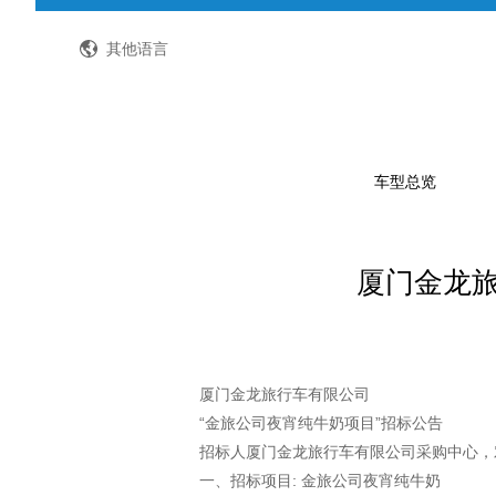
全国客服热线：400-8867-866
其他语言
车型总览
厦门金龙旅
公路客车
公交客车
轻型客车及物流车
校车
厦门金龙旅行车有限公司
“金旅公司夜宵纯牛奶项目”招标公告
特种车
招标人厦门金龙旅行车有限公司采购中心，
一、招标项目: 金旅公司夜宵纯牛奶