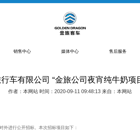
销售中心
媒体中心
售后服务
行车有限公司 “金旅公司夜宵纯牛奶项
提车流程
新闻资讯
售后网点
销售网点
公告
特约服务站
作者：本网站 时间：2020-09-11 09:48:13 来自：本网站
海狮经销商
金旅专题
区域总代理
大中巴经销商
精彩视频
配件库
省级配件专卖商
对外进行公开招标。本次招标项目如下：
配件特许销售商