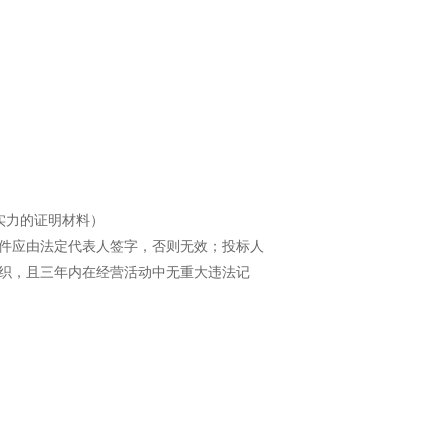
学习专栏
实力的证明材料）
件应由法定代表人签字，否则无效；投标人
织，且三年内在经营活动中无重大违法记