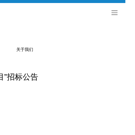
关于我们
目”招标公告
公司简介
金旅科技
海外发展
社会招聘
校园招聘
联系方式