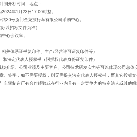
感心服务
计划开标时间、地点：
24年1月23日17:00时整。
维修信息平台
乐路30号厦门金龙旅行车有限公司采购中心。
（实际以招标文件为准）
购中心会议室。
、相关体系证书复印件、生产/经营许可证复印件等）
） 和法定代表人授权书（附授权代表身份证复印件）
规模介绍、公司业绩及主要客户、公司技术研发实力等可以体现公司总体
章、签字，如不需要授权，则无需提交法定代表人授权书，而其它投标文
与车辆制造厂有合作经验或在行业内具有一定竞争力的特定法人或其他组