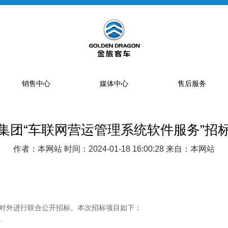
销售中心
媒体中心
售后服务
集团“车联网营运管理系统软件服务”招
提车流程
新闻资讯
售后网点
销售网点
公告
特约服务站
作者：本网站 时间：2024-01-18 16:00:28 来自：本网站
海狮经销商
金旅专题
区域总代理
大中巴经销商
精彩视频
配件库
省级配件专卖商
对外进行联合公开招标。本次招标项目如下：
配件特许销售商
务