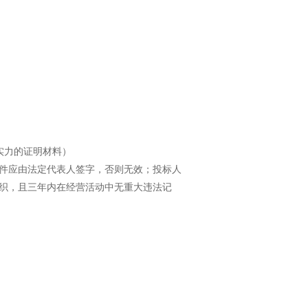
学习专栏
实力的证明材料）
件应由法定代表人签字，否则无效；投标人
织，且三年内在经营活动中无重大违法记