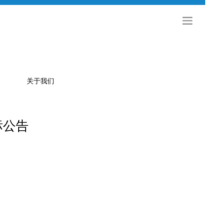
关于我们
标公告
公司简介
金旅科技
海外发展
社会招聘
校园招聘
联系方式