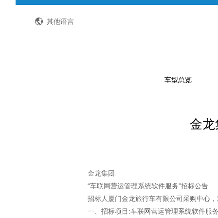
全国客服热线：400-8867-866
其他语言
车型总览
金龙
公路客车
公交客车
轻型客车及物流车
校车
金龙集团
“车联网营运管理系统软件服务”招标公告
特种车
招标人厦门金龙旅行车有限公司采购中心，
一、招标项目:车联网营运管理系统软件服