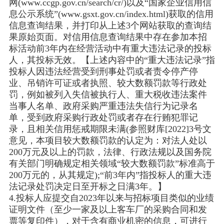
网(www.ccgp.gov.cn/search/cr/)以及“国家企业信用信
息公示系统”(www.gsxt.gov.cn/index.html)获取的信用
信息查询结果，并打印从上述3个网站获取的查询结
果原始页面。对信用信息查询结果中存在参加本招
标活动前3年内在经营活动中有重大违法记录的投标
人，其投标无效。【上述内容中的“重大违法记录”指
投标人因违法经营受到刑事处罚或者责令停产停
业、吊销许可证或者执照、较大数额罚款等行政处
罚，例如被列入失信被执行人、重大税收违法案件
当事人名单、政府采购严重违法失信行为记录名
单，受到政府采购行政处罚或者存在行贿犯罪记
录，且相关信用惩戒期限未满(参照财库[2022]3号文
意见，本项目较大数额罚款的认定为：对法人处以
200万元及以上的罚款，法律、行政法规以及国务院
有关部门明确规定相关领域“较大数额罚款”标准高于
200万元的，从其规定);“前3年内”指投标人的重大违
法记录处罚决定日至开标之日满3年。】
4.投标人应提交自2023年以来与招标项目类似的业绩
证明文件（至少一家及以上客车厂的采购合同和发
票等复印件），对于含有商业机密的信息，可进行