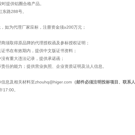
感心服务
按时提供铝圈合格产品。
虹东路
288号。
维修信息平台
元，如为代理厂家应标，注册资金须
≥
200万元；
；
代理商须取得原品牌的代理授权函及参标授权证明；
9审核且证书在有效期内，提供中文版证书资料；
中没有重大违法记录，提供承诺函；
事责任的能力；提供营业执照、企业资质证明及法人信息。
称信息及相关材料至
zhouhq@higer.com
（邮件必须注明投标项目、联系
午
17:00
。