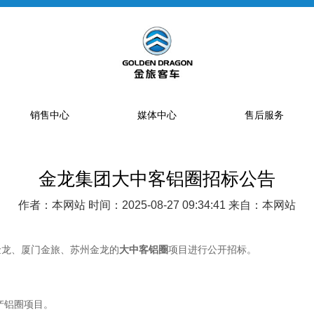
销售中心
媒体中心
售后服务
金龙集团大中客铝圈招标公告
提车流程
新闻资讯
售后网点
销售网点
公告
特约服务站
作者：本网站 时间：2025-08-27 09:34:41 来自：本网站
海狮经销商
金旅专题
区域总代理
大中巴经销商
精彩视频
配件库
金龙、厦门金旅、苏州金龙的
大中客铝圈
项目进行公开招标。
省级配件专卖商
配件特许销售商
产铝圈项目。