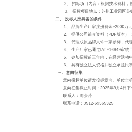
2、 招标项目内容：根据技术资料，
3、 招标项目地点：
苏州工业园区苏
二、
投标人应具备的条件
1、
品牌生产厂家注册资金
≥
2000
万
2、 提供公司简介资料（PDF版本）
3、 代理或原品牌只许一家参标，
4、
生产厂家已通过
IATF1694
5、 参加招标前三年内，在经营活动
6、 具有独立法人资格并独立承担民
三、意向征集
意向投标单位请发投标意向、单位全
意向征集截止时间：
202
5
年
9
月
4
日下
联系人：周会芹
联系电话：
0512-69565325