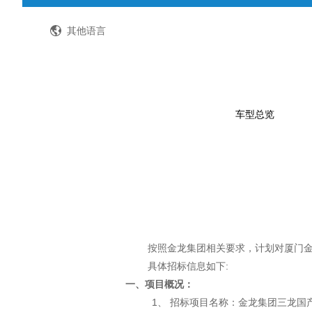
全国客服热线：400-8867-866
其他语言
车型总览
公路客车
公交客车
轻型客车及物流车
校车
按照金龙集团相关要求，计划对厦门
具体招标信息如下
:
特种车
一、项目概况：
1、 招标项目名称：金龙集团三龙国