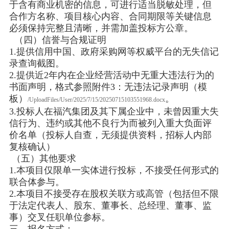
于含有商业机密的信息，可进行适当脱敏处理，但
合作方名称、项目核心内容、合同期限等关键信息
必须保持完整且清晰，并需加盖投标方公章。
（四）信誉与合规证明
1.提供信用中国、政府采购网等权威平台的无失信记
录查询截图。
2.提供近2年内在企业经营活动中无重大违法行为的
书面声明，格式参照附件3：无违法记录声明（模
板）
。
/UploadFiles/User/2025/7/15/20250715103551968.docx
3.投标人在福汽集团及其下属企业中，未曾因重大失
信行为、违约或其他不良行为而被列入重大负面评
价名单（投标人自查，无须提供资料，招标人内部
复核确认）
（五）其他要求
1.本项目仅限单一实体进行投标，不接受任何形式的
联合体参与。
2.本项目不接受存在股权关联方或高管（包括但不限
于法定代表人、股东、董事长、总经理、董事、监
事）交叉任职单位参标。