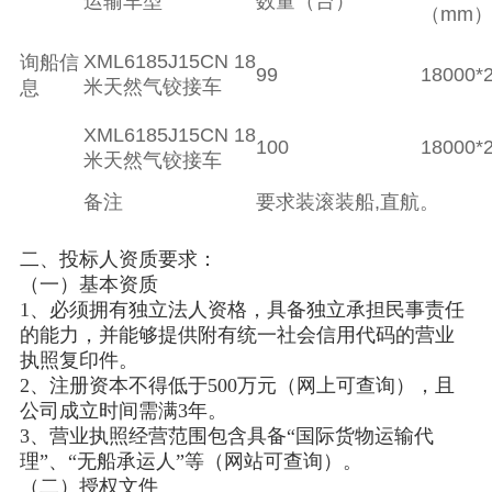
运输车型
数量（台）
（mm
XML6185J15CN
18
询船信
99
18000*
米天然气铰接车
息
XML6185J15CN
18
100
18000*
米天然气铰接车
备注
要求装滚装船,直航。
二、投标人资质要求：
（一）基本资质
1、必须拥有独立法人资格，具备独立承担民事责任
的能力，并能够提供附有统一社会信用代码的营业
执照复印件。
2、注册资本不得低于500万元（网上可查询），且
公司成立时间需满3年。
3、营业执照经营范围包含具备“国际货物运输代
理”、“无船承运人”等（网站可查询）。
（二）授权文件