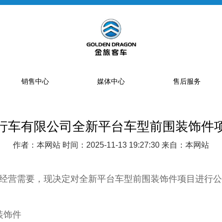
销售中心
媒体中心
售后服务
行车有限公司全新平台车型前围装饰件
提车流程
新闻资讯
售后网点
销售网点
公告
特约服务站
作者：本网站 时间：2025-11-13 19:27:30 来自：本网站
海狮经销商
金旅专题
区域总代理
大中巴经销商
精彩视频
配件库
经营需要，现决定对全新平台车型前围装饰件项目进行公
省级配件专卖商
配件特许销售商
装饰件