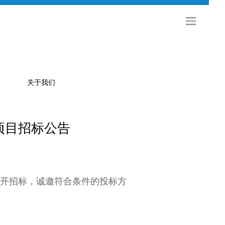
关于我们
项目招标公告
公司简介
金旅科技
海外发展
社会招聘
开招标，诚邀符合条件的投标方
校园招聘
联系方式