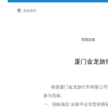
全国客服热线：400-8867-866
其他语言
车型总览
厦门金龙旅
公路客车
公交客车
轻型客车及物流车
校车
根据厦门金龙旅行车有限公司
特种车
参与竞标。
一、招标项目
:全新平台车型
前围