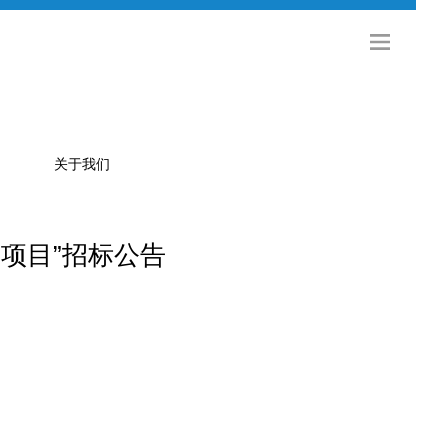
关于我们
项目”招标公告
公司简介
金旅科技
海外发展
社会招聘
校园招聘
联系方式