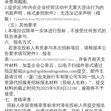
录查询截图。
2.提供近3年内在企业经营活动中无重大违法行为的
书面声明，格式参照附件2：无违法记录声明（模
板）
。
/UploadFiles/User/2025/9/1/20250901042544365.docx
（五）其他要求
1.本项目仅限单一实体进行投标，不接受任何形式的
联合体参与。
六、报名方式：
若潜在投标人有意参与本次招标项目，请根据本公
告要求填写附件3：报名
表
，并备齐相关文
/UploadFiles/User/2025/9/1/20250901045544857.docx
件材料，加盖企业公章后，以电子扫描件形式通过
指定邮箱jlcgzb@goldendragonbus.com提交。邮件主
题请注明：“厦门金龙旅行车有限公司车间一线人力
资源代招服务招标报名材料（投标人名称）”。提交
材料的截止时间为2025年9月8日12:00，逾期将不予
接受。
七、资格审查：
招标人依据资格审查标准对潜在投标人所提交报名