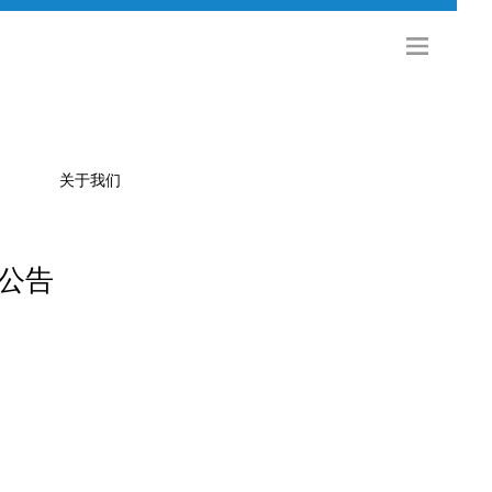
关于我们
标公告
公司简介
金旅科技
海外发展
社会招聘
校园招聘
联系方式