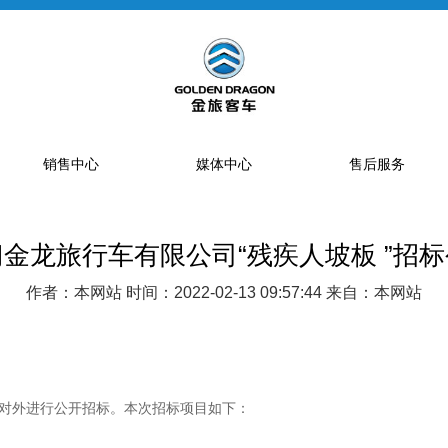
销售中心
媒体中心
售后服务
金龙旅行车有限公司“残疾人坡板 ”招
提车流程
新闻资讯
售后网点
销售网点
公告
特约服务站
作者：本网站 时间：2022-02-13 09:57:44 来自：本网站
海狮经销商
金旅专题
区域总代理
大中巴经销商
精彩视频
配件库
省级配件专卖商
对外进行公开招标。本次招标项目如下：
配件特许销售商