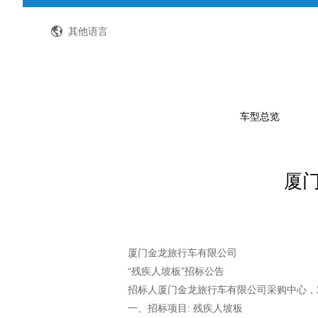
全国客服热线：400-8867-866
其他语言
车型总览
厦门
公路客车
公交客车
轻型客车及物流车
校车
厦门金龙旅行车有限公司
“残疾人坡板”招标公告
特种车
招标人厦门金龙旅行车有限公司采购中心，
一、招标项目: 残疾人坡板