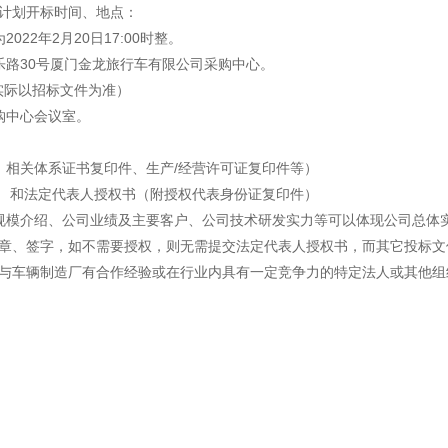
感心服务
计划开标时间、地点：
22年2月20日17:00时整。
维修信息平台
乐路30号厦门金龙旅行车有限公司采购中心。
（实际以招标文件为准）
购中心会议室。
、相关体系证书复印件、生产/经营许可证复印件等）
） 和法定代表人授权书（附授权代表身份证复印件）
规模介绍、公司业绩及主要客户、公司技术研发实力等可以体现公司总体
章、签字，如不需要授权，则无需提交法定代表人授权书，而其它投标文
与车辆制造厂有合作经验或在行业内具有一定竞争力的特定法人或其他组