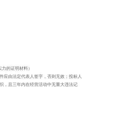
学习专栏
实力的证明材料）
件应由法定代表人签字，否则无效；投标人
织，且三年内在经营活动中无重大违法记