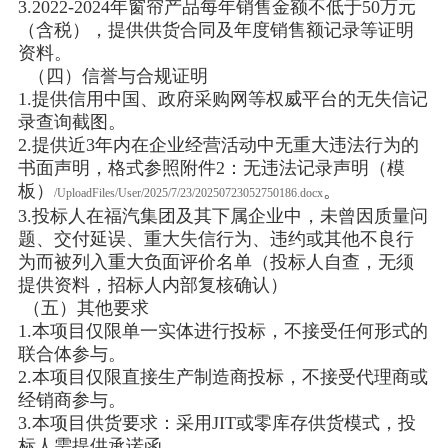
3.2022-2024年窗帘产品每年销售金额不低于50万元
（含税），提供供货合同及年度销售额记录等证明
资料。
（四）信誉与合规证明
1.提供信用中国、政府采购网等权威平台的无失信记
录查询截图。
2.提供近3年内在企业经营活动中无重大违法行为的
书面声明，格式参照附件2：无违法记录声明（模
板）
。
/UploadFiles/User/2025/7/23/20250723052750186.docx
3.投标人在福汽集团及其下属企业中，未曾因质量问
题、交付延误、重大失信行为、违约或其他不良行
为而被列入重大负面评价名单（投标人自查，无须
提供资料，招标人内部复核确认）
（五）其他要求
1.本项目仅限单一实体进行投标，不接受任何形式的
联合体参与。
2.本项目仅限直接生产制造商投标，不接受代理商或
经销商参与。
3.本项目供货要求：采用JIT或零库存供货模式，投
标人需提供承诺函。