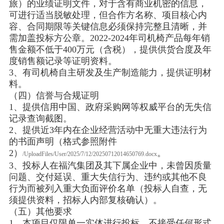
旅）的业绩证明文件，对于含有商业机密的信息，
可进行适当脱敏处理，但合作方名称、项目核心内
容、合同期限等关键信息必须保持完整且清晰，并
需加盖投标方公章。2022-2024年司机椅产品每年销
售金额不低于400万元（含税），提供供货合度及年
度销售额记录等证明资料。
3、有司机椅自主研发及生产制造能力，提供证明材
料。
（四）信誉与合规证明
1、提供信用中国、政府采购网等权威平台的无失信
记录查询截图。
2、提供近3年内在企业经营活动中无重大违法行为
的书面声明（格式参照附件
2）
。
/UploadFiles/User/2025/7/12/20250712014650769.docx
3、投标人在福汽集团及其下属企业中，未曾因质量
问题、交付延误、重大失信行为、违约或其他不良
行为而被列入重大负面评价名单（投标人自查，无
须提供资料，招标人内部复核确认）。
（五）其他要求
1、本项目仅限单一实体进行投标，不接受任何形式