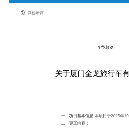
全国客服热线：400-8867-866
其他语言
车型总览
关于厦门金龙旅行车
公路客车
公交客车
轻型客车及物流车
校车
特种车
一、
项目
基本信息
:
本项目于2025年10月
二、
更正内容
：