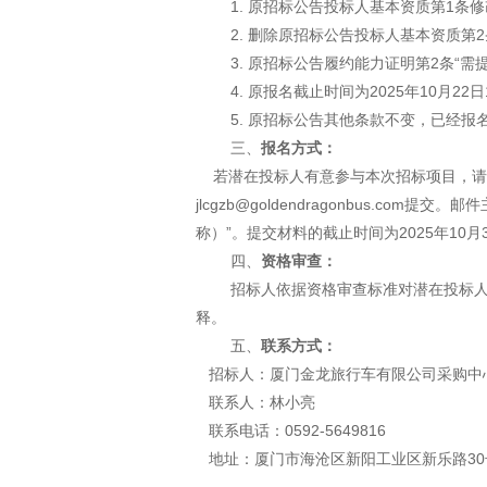
1.
原招标公告投标人基本资质第
1条修
2. 删除原招标公告投标人基本资质第2
3. 原招标公告履约能力证明第2条“
需
4.
原报名截止时间为
2025年10月22日
5. 原招标公告其他条款不变，已经
三、
报名
方式：
若潜在投标人有意参与本次招标项目，
请
jlcgzb@goldendragonbus.
称）
”。提交材料的截止时间为2025年
10月
四、
资格审查：
招标人依据资格审查标准对潜在投标
释。
五、
联系方式：
招标人：厦门金龙旅行车有限公司采购中
联系人：林小亮
联系电话：0592-5649816
地址：厦门市海沧区新阳工业区新乐路30