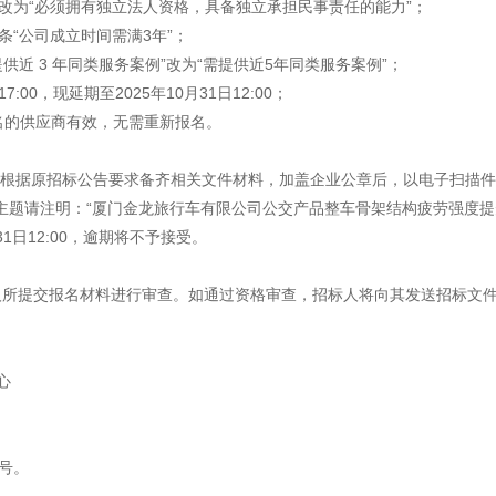
感心服务
改为“
必须拥有独立法人资格，具备独立承担民事责任的能力
”；
条“公司成立时间需满3年”；
维修信息平台
提供近
3 年同类服务案例
”改为“
需提供近
5年同类服务案例
”；
17:00，现延期至2025年10月31日12:00；
报名的供应商有效，无需重新报名。
根据原招标公告要求备齐相关文件材料，加盖企业公章后，
以电子扫描件
com提交。邮件主题请注明：“厦门金龙旅行车有限公司公交产品整车骨架结构疲劳强
31
日
1
2:00，逾期将不予接受。
人所提交报名材料进行审查。如通过资格审查，招标人将向其发送招标文
心
号。