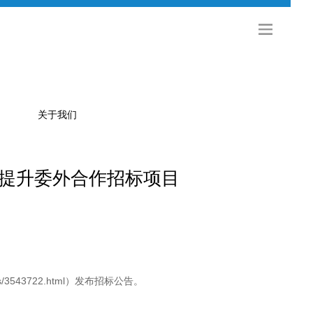
关于我们
提升委外合作招标项目
公司简介
金旅科技
海外发展
社会招聘
校园招聘
/3543722.html）发布招标公告。
联系方式