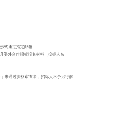
学习专栏
形式通过指定邮箱
度提升委外合作
招标报名
材料（投标人名
件；未通过资格审查者，招标人不予另行解