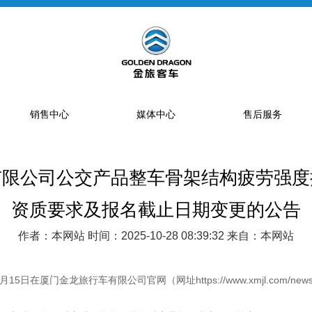
销售中心
媒体中心
售后服务
有限公司公交产品整车骨架结构疲劳强度
提车流程
新闻资讯
售后网点
销售网点
公告
特约服务站
资质要求及报名截止日期变更的公告
海狮经销商
金旅专题
区域总代理
作者：本网站 时间：2025-10-28 08:39:32 来自：本网站
大中巴经销商
精彩视频
配件库
省级配件专卖商
15日在厦门金龙旅行车有限公司官网（网址https://www.xmjl.com/news
配件特许销售商