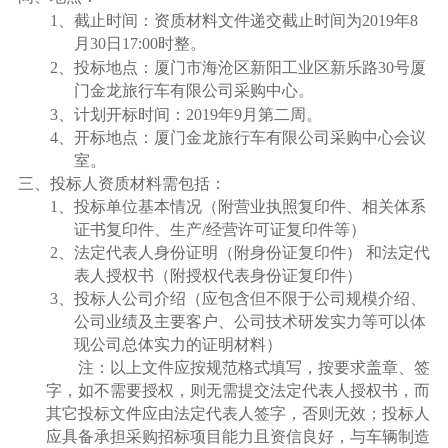
1
、截止时间：资质材料文件递交截止时间为
2019
年
8
月
30
日
17:00
时整。
2
、投标地点：厦门市海沧区新阳工业区新乐路
30
号厦
门金龙旅行车有限公司采购中心。
3
、计划开标时间：
2019
年
9
月第二周。
4
、开标地点：厦门金龙旅行车有限公司采购中心会议
室。
三、投标人资质材料需包括：
1
、投标单位基本情况（附营业执照复印件、相关体系
证书复印件、生产
/
经营许可证复印件等）
2
、法定代表人身份证明（附身份证复印件） 和法定代
表人授权书（附授权代表身份证复印件）
3
、投标人公司介绍（应包含但不限于公司规模介绍、
公司业绩及主要客户、公司技术研发实力等可以体
现公司总体实力的证明材料）
注：以上文件应按规范格式填写，按要求盖章、签
字，如不需要授权，则无需提交法定代表人授权书，而
其它投标文件应由法定代表人签字，否则无效；投标人
应具备承担采购招标项目能力且资信良好，与车辆制造