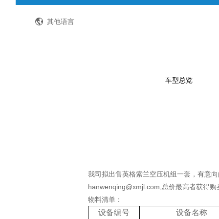
全国客服热线：400-8867-866
其他语言
车型总览
公路客车
公交客车
轻型客车及物流车
校车
我司拟出售英格索兰空压机组一套，有意向
hanwenqing@xmjl.com,总价最高者获得
特种车
物料清单：
设备编号
设备名称