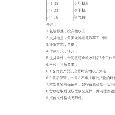
641-35
空压机组
648-23
冷干机
644-16
储气罐
备注：
1.包装标准，按实物状态；
2.交货地点，角美龙池港龙汽车工业园
3.提货方式，自提；
4.付款方式，转账；
5.提货条件，合同签订全款收到后
5
个工作
6.检验、售后要求；
6.1.交付的产品以交货时实物状态为准；
6.2.售后保证，出售方不承担该批货物的
7.本次货物有保留价，如报价总价低于我
8.货物提取后现场需恢复原样，并清理整顿
9.报价文件格式见附件。