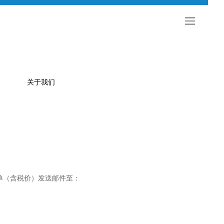
关于我们
公司简介
金旅科技
海外发展
社会招聘
单（含税价）发送邮件至：
校园招聘
联系方式