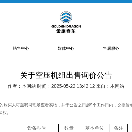
销售中心
媒体中心
售后服务
关于空压机组出售询价公告
提车流程
新闻资讯
售后网点
销售网点
公告
特约服务站
作者：本网站 时间：2025-05-22 13:42:12 来自：本网站
海狮经销商
金旅专题
区域总代理
大中巴经销商
精彩视频
配件库
的购买人可至我司现场查看实物，并于公告之日起5个工作日内，交报价
购买权。
省级配件专卖商
配件特许销售商
设备型号
数量
基本单位
备注