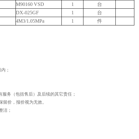
感心服务
M90160 VSD
1
台
维修信息平台
DX-025GF
1
台
4M3/1.05MPa
1
件
日内；
所有服务（包括售后）及后续的其它责任；
司保留价，报价视为无效。
整洁；