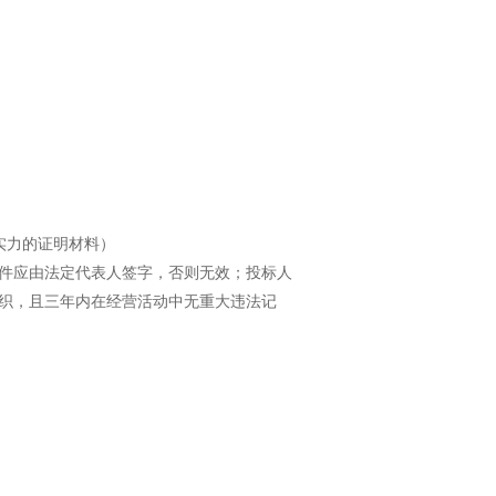
学习专栏
实力的证明材料）
件应由法定代表人签字，否则无效；投标人
织，且三年内在经营活动中无重大违法记