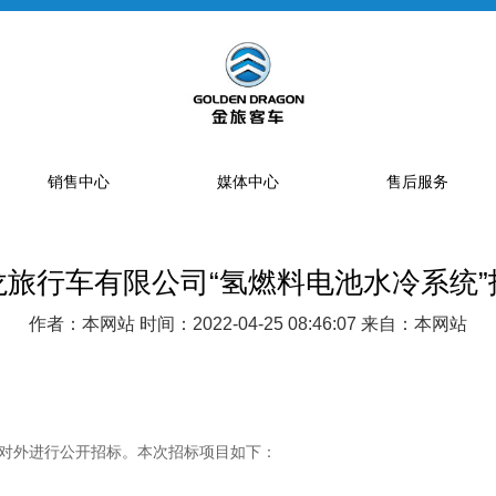
销售中心
媒体中心
售后服务
龙旅行车有限公司“氢燃料电池水冷系统”
提车流程
新闻资讯
售后网点
销售网点
公告
特约服务站
作者：本网站 时间：2022-04-25 08:46:07 来自：本网站
海狮经销商
金旅专题
区域总代理
大中巴经销商
精彩视频
配件库
省级配件专卖商
对外进行公开招标。本次招标项目如下：
配件特许销售商