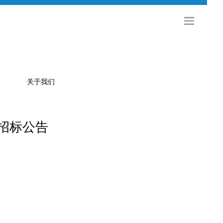
关于我们
招标公告
公司简介
金旅科技
海外发展
社会招聘
校园招聘
联系方式