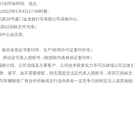
感心服务
计划开标时间、地点：
22年5月4日17:00时整。
维修信息平台
乐路30号厦门金龙旅行车有限公司采购中心。
（实际以招标文件为准）
购中心会议室。
、相关体系证书复印件、生产/经营许可证复印件等）
） 和法定代表人授权书（附授权代表身份证复印件）
规模介绍、公司业绩及主要客户、公司技术研发实力等可以体现公司总体
章、签字，如不需要授权，则无需提交法定代表人授权书，而其它投标文
与车辆制造厂有合作经验或在行业内具有一定竞争力的特定法人或其他组