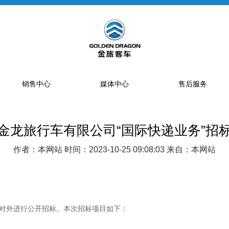
销售中心
媒体中心
售后服务
金龙旅行车有限公司“国际快递业务”招
提车流程
新闻资讯
售后网点
销售网点
公告
特约服务站
作者：本网站 时间：2023-10-25 09:08:03 来自：本网站
海狮经销商
金旅专题
区域总代理
大中巴经销商
精彩视频
配件库
省级配件专卖商
对外进行公开招标。本次招标项目如下：
配件特许销售商