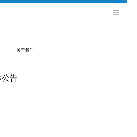
关于我们
标公告
公司简介
金旅科技
海外发展
社会招聘
校园招聘
联系方式