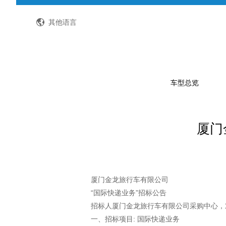
全国客服热线：400-8867-866
其他语言
车型总览
厦门
公路客车
公交客车
轻型客车及物流车
校车
厦门金龙旅行车有限公司
“国际快递业务”招标公告
特种车
招标人厦门金龙旅行车有限公司采购中心，
一、招标项目: 国际快递业务