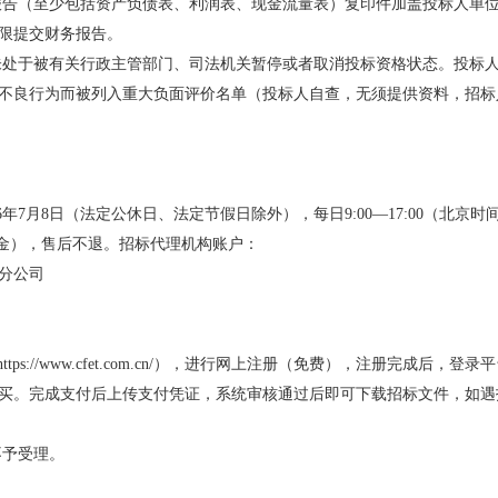
财务报告（至少包括资产负债表、利润表、现金流量表）复印件加盖投标人
限提交财务报告。
人未处于被有关行政主管部门、司法机关暂停或者取消投标资格状态。投标
不良行为而被列入重大负面评价名单（投标人自查，无须提供资料，招标
026年7月8日（法定公休日、法定节假日除外），每日9:00—17:00（北京
或现金），售后不退。招标代理机构账户：
分公司
tps://www.cfet.com.cn/），进行网上注册（免费），注册完成后，
买。完成支付后上传支付凭证，系统审核通过后即可下载招标文件，如遇
不予受理。