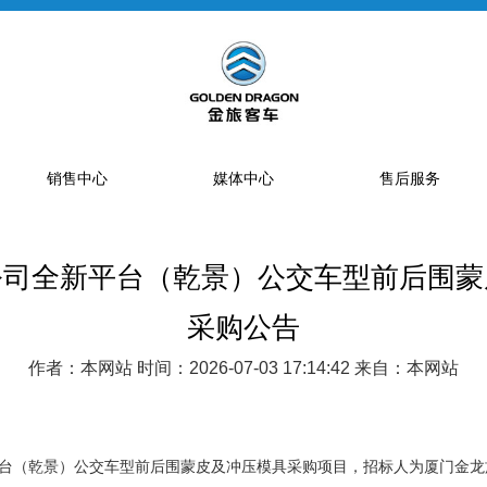
销售中心
媒体中心
售后服务
公司全新平台（乾景）公交车型前后围蒙
提车流程
新闻资讯
售后网点
销售网点
公告
特约服务站
采购公告
海狮经销商
金旅专题
区域总代理
作者：本网站 时间：2026-07-03 17:14:42 来自：本网站
大中巴经销商
精彩视频
配件库
省级配件专卖商
配件特许销售商
台（乾景）公交车型前后围蒙皮及冲压模具采购项目，招标人为厦门金龙