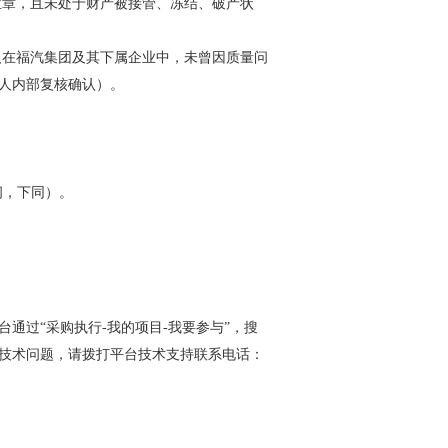
单位章，且未处于财产被接管、冻结、破产状
人在福汽集团及其下属企业中，未曾因质量问
人内部复核确认）。
时间，下同）。
登录平台通过“采购执行-我的项目-我要参与”，搜
技术问题，请拨打平台技术支持联系电话：