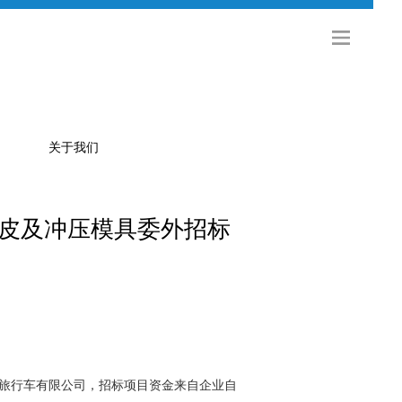
关于我们
皮及冲压模具委外招标
公司简介
金旅科技
海外发展
社会招聘
校园招聘
联系方式
旅行车有限公司，招标项目资金来自企业自