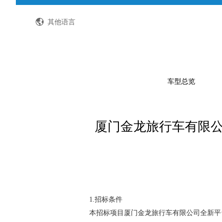
全国客服热线：400-8867-866
其他语言
车型总览
厦门金龙旅行车有限
公路客车
公交客车
轻型客车及物流车
校车
特种车
1.招标条件
本招标项目厦门金龙旅行车有限公司全新平