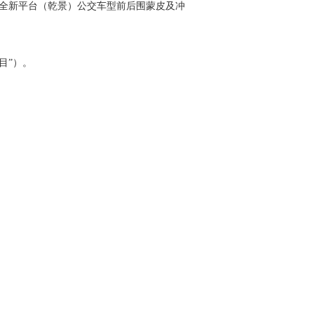
学习专栏
全新平台（乾景）公交车型前后围蒙皮及冲
目”）。