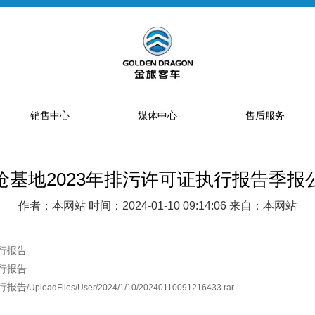
销售中心
媒体中心
售后服务
沧基地2023年排污许可证执行报告季报
提车流程
新闻资讯
售后网点
销售网点
公告
特约服务站
作者：本网站 时间：2024-01-10 09:14:06 来自：本网站
海狮经销商
金旅专题
区域总代理
大中巴经销商
精彩视频
配件库
行报告
行报告
省级配件专卖商
行报告
/UploadFiles/User/2024/1/10/20240110091216433.rar
配件特许销售商