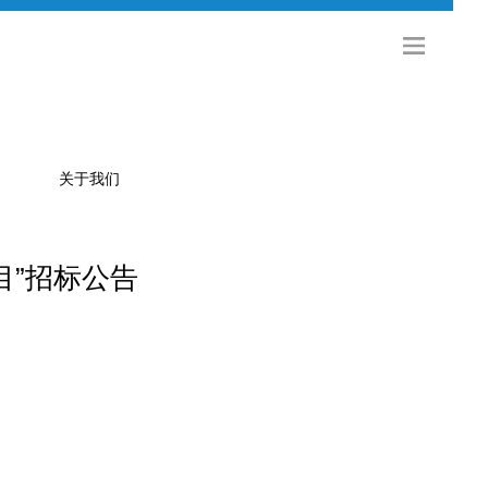
关于我们
目”招标公告
公司简介
金旅科技
海外发展
社会招聘
校园招聘
联系方式