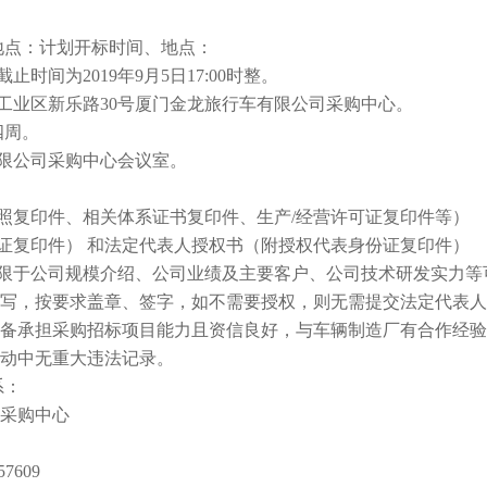
感心服务
维修信息平台
地点：计划开标时间、地点：
截止时间为
2019
年
9
月
5
日
17:00
时整。
工业区新乐路
30
号厦门金龙旅行车有限公司采购中心。
四周。
限公司采购中心会议室。
照复印件、相关体系证书复印件、生产
/
经营许可证复印件等）
证复印件） 和法定代表人授权书（附授权代表身份证复印件）
限于公司规模介绍、公司业绩及主要客户、公司技术研发实力等
写，按要求盖章、签字，如不需要授权，则无需提交法定代表人
备承担采购招标项目能力且资信良好，与车辆制造厂有合作经验
动中无重大违法记录。
系：
采购中心
57609