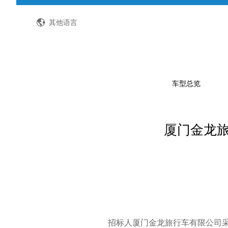
全国客服热线：400-8867-866
其他语言
车型总览
厦门金龙旅
公路客车
公交客车
轻型客车及物流车
校车
特种车
招标人厦门金龙旅行车有限公司