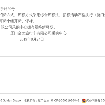
乐路
30
号
招标方式。评标方式采用综合评标法。招标活动严格执行《厦门
评标小组开标、评标。
有限公司采购中心拥有最终解释权。
厦门金龙旅行车有限公司采购中心
2019
年
8
月
24
日
6 Golden Dragon
版权所有：厦门金旅
闽ICP备05021996号-1
闽公网安备 350