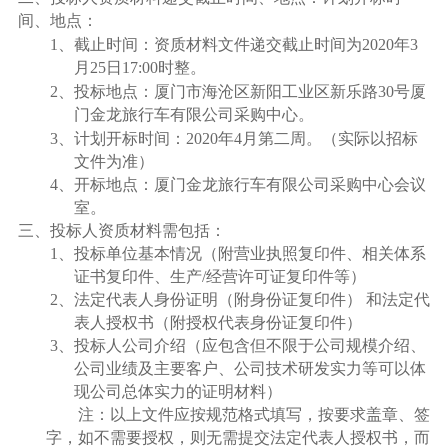
间、地点：
1
、截止时间：资质材料文件递交截止时间为
2020
年
3
月
25
日
17:00
时整。
2
、投标地点：厦门市海沧区新阳工业区新乐路
30
号厦
门金龙旅行车有限公司采购中心。
3
、计划开标时间：
2020
年
4
月第二周。（实际以招标
文件为准）
4
、开标地点：厦门金龙旅行车有限公司采购中心会议
室。
三、投标人资质材料需包括：
1
、投标单位基本情况（附营业执照复印件、相关体系
证书复印件、生产
/
经营许可证复印件等）
2
、法定代表人身份证明（附身份证复印件） 和法定代
表人授权书（附授权代表身份证复印件）
3
、投标人公司介绍（应包含但不限于公司规模介绍、
公司业绩及主要客户、公司技术研发实力等可以体
现公司总体实力的证明材料）
注：以上文件应按规范格式填写，按要求盖章、签
字，如不需要授权，则无需提交法定代表人授权书，而