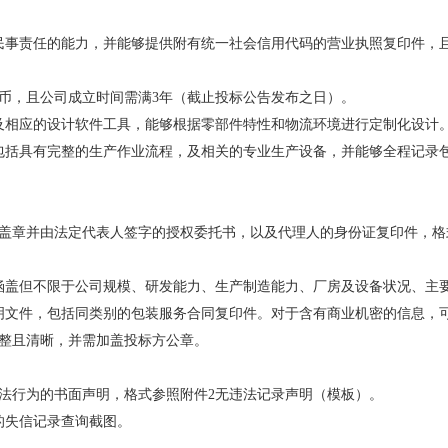
感心服务
维修信息平台
民事责任的能力，并能够提供附有统一社会信用代码的营业执照复印件，
民币，且公司成立时间需满3年（截止投标公告发布之日）。
及相应的设计软件工具，能够根据零部件特性和物流环境进行定制化设计
包括具有完整的生产作业流程，及相关的专业生产设备，并能够全程记录
盖章并由法定代表人签字的授权委托书，以及代理人的身份证复印件，格
涵盖但不限于公司规模、研发能力、生产制造能力、厂房及设备状况、主
明文件，包括同类别的包装服务合同复印件。对于含有商业机密的信息，
整且清晰，并需加盖投标方公章。
违法行为的书面声明，格式参照附件2无违法记录声明（模板）。
的失信记录查询截图。