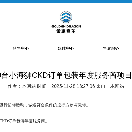
销售中心
媒体中心
售后服务
60台小海狮CKD订单包装年度服务商项
提车流程
新闻资讯
售后网点
销售网点
公告
特约服务站
作者：本网站 时间：2025-11-28 13:27:06 来自：本网站
海狮经销商
金旅专题
区域总代理
大中巴经销商
精彩视频
配件库
进行招标活动，诚邀符合条件的投标方参与竞标。
省级配件专卖商
狮CKD订单包装年度服务商。
配件特许销售商