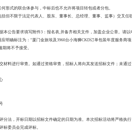
任何形式的联合体参与，中标后也不允许将项目转包或者分包。
包括但不限于法定代表人、股东、董事长、总经理、董事、监事）交叉任
据本公告要求填写附件3：报名表,并备齐相关文件，加盖企业公章。请以
om 提交。邮件主题应明确标注为：“厦门金旅埃及3960台小海狮CKD订单包装年
0，逾期将不予接受。
交材料进行审查。如通过资格审查，招标人将向其发送招标文件；未通过
心
号
评分法，开标日期以招标文件确定的日期为准。本次招标活动将严格执行
评标委员会完成评标。