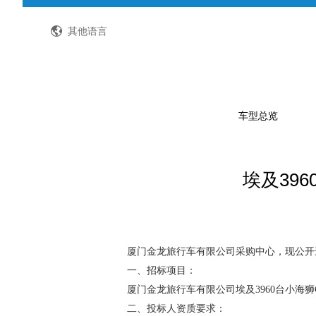
全国客服热线：400-8867-866
其他语言
车型总览
埃及39
公路客车
公交客车
轻型客车及物流车
校车
厦门金龙旅行车有限公司采购中心，现公开
一、招标项目：
特种车
厦门金龙旅行车有限公司埃及3960台小海
二、投标人资质要求：