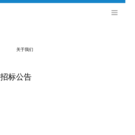
关于我们
目招标公告
公司简介
金旅科技
海外发展
社会招聘
校园招聘
联系方式