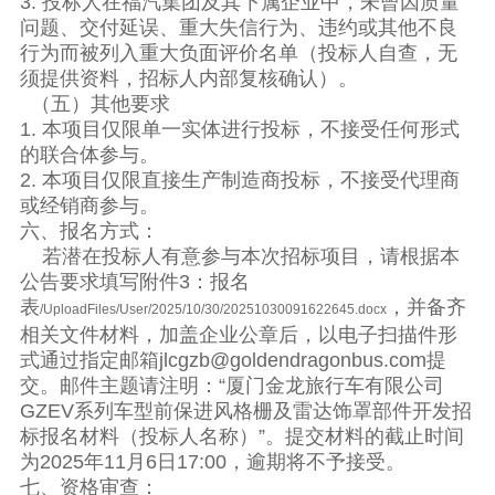
3. 投标人在福汽集团及其下属企业中，未曾因质量
问题、交付延误、重大失信行为、违约或其他不良
行为而被列入重大负面评价名单（投标人自查，无
须提供资料，招标人内部复核确认）。
（五）其他要求
1. 本项目仅限单一实体进行投标，不接受任何形式
的联合体参与。
2. 本项目仅限直接生产制造商投标，不接受代理商
或经销商参与。
六、报名方式：
若潜在投标人有意参与本次招标项目，请根据本
公告要求填写附件3：报名
表
，并备齐
/UploadFiles/User/2025/10/30/20251030091622645.docx
相关文件材料，加盖企业公章后，以电子扫描件形
式通过指定邮箱jlcgzb@goldendragonbus.com提
交。邮件主题请注明：“厦门金龙旅行车有限公司
GZEV系列车型前保进风格栅及雷达饰罩部件开发招
标报名材料（投标人名称）”。提交材料的截止时间
为2025年11月6日17:00，逾期将不予接受。
七、资格审查：