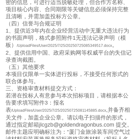
密的信息，可进行适当脱敏处理，但合作方名称、
项目核心内容、合同期限等关键信息必须保持完整
且清晰，并需加盖投标方公章。
（四）信誉与合规证明
1、提供近3年内在企业经营活动中无重大违法行为
的书面声明，格式参照附件1无违法记录声明（模
板）
。
/UploadFiles/User/2025/7/25/20250725085349517.docx
2、提供信用中国、政府采购网等权威平台的失信记
录查询截图。
（五）其他要求
本项目仅限单一实体进行投标，不接受任何形式的
联合体参与。
三、资格审查材料提交方式：
若潜在投标人有意参与本次招标项目，请根据本公
告要求填写附件3：报名
表
,并备齐相
/UploadFiles/User/2025/7/25/20250725081145885.docx
关文件，加盖企业公章。请以电子扫描件的形式，
通过指定邮箱jlcgzb@goldendragonbus.com 提交。
邮件主题应明确标注为：“厦门金旅涂装车间空气过