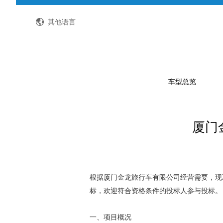
全国客服热线：400-8867-866
其他语言
车型总览
厦门
公路客车
公交客车
轻型客车及物流车
校车
根据厦门金龙旅行车有限公司经营需要，现决定对（
标，欢迎符合资格条件的投标人参与投标。
特种车
一、项目概况