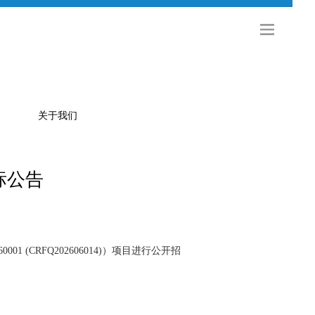
关于我们
标公告
公司简介
金旅科技
海外发展
社会招聘
(CRFQ202606014)）项目进行公开招
校园招聘
联系方式