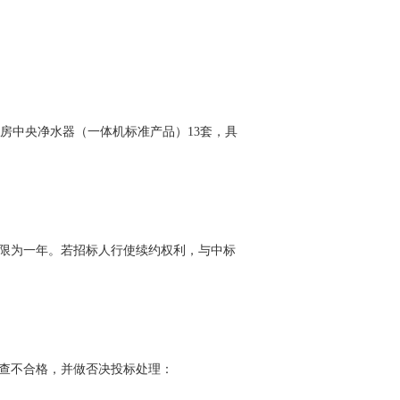
学习专栏
厨房中央净水器（一体机标准产品）13套，具
期限为一年。若招标人行使续约权利，与中标
查不合格，并做否决投标处理：