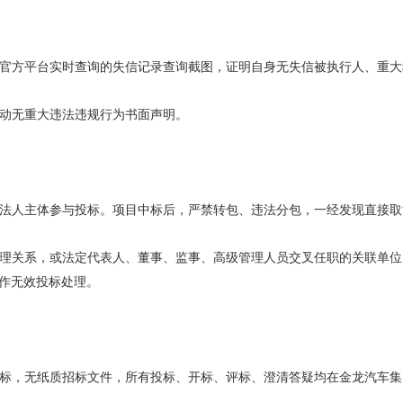
购网官方平台实时查询的失信记录查询截图，证明自身无失信被执行人、重
活动无重大违法违规行为书面声明。
独立法人主体参与投标。项目中标后，严禁转包、违法分包，一经发现直接
、管理关系，或法定代表人、董事、监事、高级管理人员交叉任职的关联单
作无效投标处理。
子招标，无纸质招标文件，所有投标、开标、评标、澄清答疑均在金龙汽车