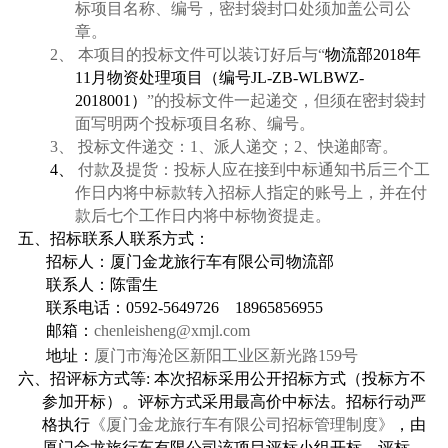
标项目名称、编号，密封袋封口处须加盖公司公
章。
2、
本项目的投标文件可以装订好后与“
物流部
2018
年
11
月物资处理项目（编号
JL-ZB-WLBWZ-
2018001
）
”的投标文件一起递交，但须在密封袋封
面写明两个投标项目名称、编号。
3、
投标文件递交：
1
、派人递交；
2
、快递邮寄。
4、
付款及提货：投标人应在接到中标通知书后三个工
作日内将中标款转入招标人指定的账号上，并在付
款后七个工作日内将中标物资提走。
五、招标
联系人
联系方式：
招标人：厦门金龙旅行车有限公司物流部
联系人：陈雷生
联系电话：
0592-5649726
18965856955
邮箱：
chenleisheng@xmjl.com
地址：
厦门市海沧区新阳工业区新光路
159
号
六、招评标方式等
:
本次招标采用公开招标方式（投标方不
参加开标）。评标方式采用最高价中标法。招标行动严
格执行
《厦门金龙旅行车有限公司招
标管理制度》
，由
厦门金龙旅行车有限公司该项目评标小组开标、评标。