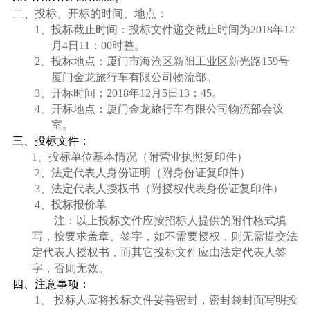
二、
投标、开标的时间、地点：
1、
投标截止时间：投标文件递交截止时间为
2018
年
12
月
4
日
11
：
00
时整。
2、
投标地点：厦门市海沧区新阳工业区新光路
159
号
厦门金龙旅行车有限公司物流部。
3、
开标时间：
2018
年
12
月
5
日
13
：
45
。
4、
开标地点：厦门金龙旅行车有限公司物流部会议
室。
三、投标文件：
1
、投标单位基本情况（附营业执照复印件）
2
、法定代表人身份证明（附身份证复印件）
3
、法定代表人授权书（附授权代表身份证复印件）
4
、投标报价单
注：以上投标文件应按招标人提供的附件格式填
写，按要求盖章、签字，如不需要
授权，则
无
需提交法
定代表人授权书，而其它
投标文件应由
法定代表人签
字，
否则无效。
四、注意事项：
1、
投标人应将投标文件妥善密封，密封袋封面写明投