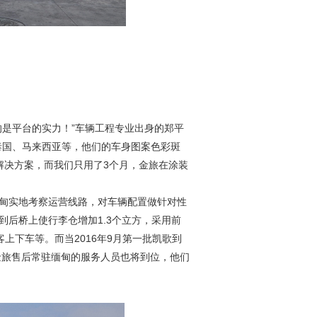
是平台的实力！”车辆工程专业出身的郑平
泰国、马来西亚等，他们的车身图案色彩斑
解决方案，而我们只用了
3
个月，金旅在涂装
甸实地考察运营线路，对车辆配置做针对性
到后桥上使行李仓增加
1.3
个立方，采用前
客上下车等。而当
2016
年
9
月第一批凯歌到
金旅售后常驻缅甸的服务人员也将到位，他们