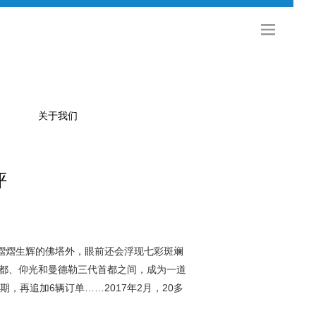
关于我们
评
公司简介
金旅科技
海外发展
社会招聘
熠熠生辉的佛塔外，眼前还会浮现七彩斑斓
都、仰光和曼德勒三代首都之间，成为一道
校园招聘
期，再追加
6
辆订单……
2017
年
2
月，
20
多
联系方式