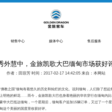
销售中心
媒体中心
售后服务
秀外慧中，金旅凯歌大巴缅甸市场获好
提车流程
新闻资讯
售后网点
销售网点
公告
特约服务站
作者：田琼芳 时间：2017-02-17 14:42:05 来自：本网站
海狮经销商
金旅专题
区域总代理
大中巴经销商
精彩视频
配件库
“
佛教之国
”
缅甸有着悠久的历史和灿烂的文化。说到缅甸，人们除了想起
上明艳的鲜花……而今，金旅凯歌大巴也身着艳丽的华衣穿行在缅甸內比
省级配件专卖商
豪华大巴抵达缅甸，一个星期后，缅甸客户追加
15
辆订单，又过了一个星
配件特许销售商
甸这个美丽的国度里收获好评。