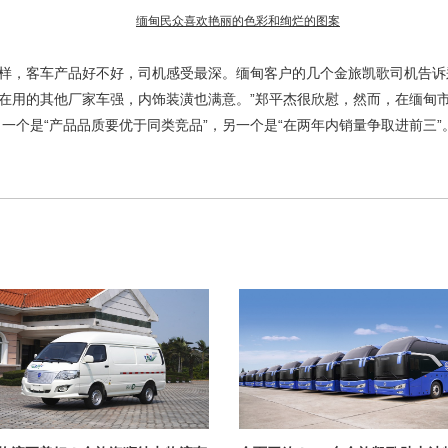
缅甸民众喜欢艳丽的色彩和绚烂的图案
，客车产品好不好，司机感受最深。缅甸客户的几个金旅凯歌司机告诉郑
在用的其他厂家车强，内饰装潢也满意。”郑平杰很欣慰，然而，在缅甸
一个是“产品品质要优于同类竞品”，另一个是“在两年内销量争取进前三”