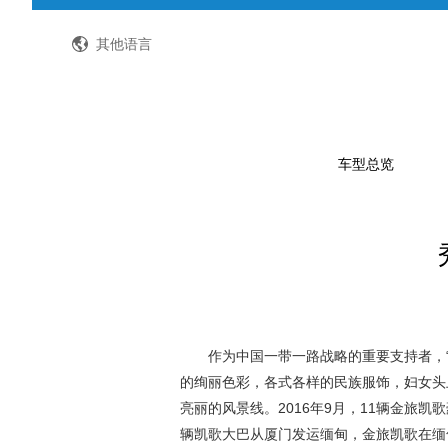
全国客服热线：400-8867-866
其他语言
车型总览
公路客车
公交客车
轻型客车及物流车
校车
作为中国一带一路战略的重要支持者，
的绚丽色彩，各式各样的民族服饰，妇女头
特种车
亮丽的风景线。
2016
年
9
月，
11
辆金旅凯歌
辆凯歌大巴从厦门发运缅甸，金旅凯歌在缅