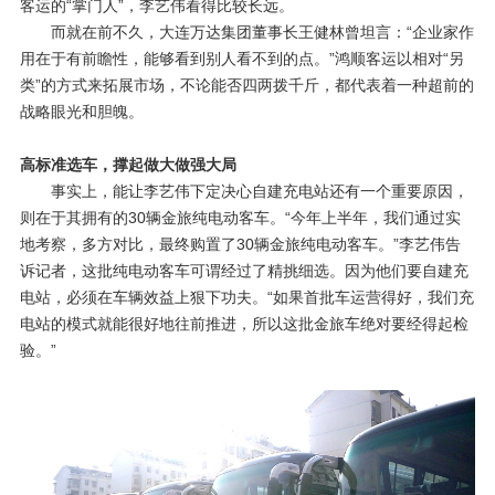
客运的“掌门人”，李艺伟看得比较长远。
而就在前不久，大连万达集团董事长王健林曾坦言：“企业家作
用在于有前瞻性，能够看到别人看不到的点。”鸿顺客运以相对“另
类”的方式来拓展市场，不论能否四两拨千斤，都代表着一种超前的
战略眼光和胆魄。
高标准选车，撑起做大做强大局
事实上，能让李艺伟下定决心自建充电站还有一个重要原因，
则在于其拥有的
30
辆金旅纯电动客车。“今年上半年，我们通过实
地考察，多方对比，最终购置了
30
辆金旅纯电动客车。”李艺伟告
诉记者，这批纯电动客车可谓经过了精挑细选。因为他们要自建充
电站，必须在车辆效益上狠下功夫。“如果首批车运营得好，我们充
电站的模式就能很好地往前推进，所以这批金旅车绝对要经得起检
验。”