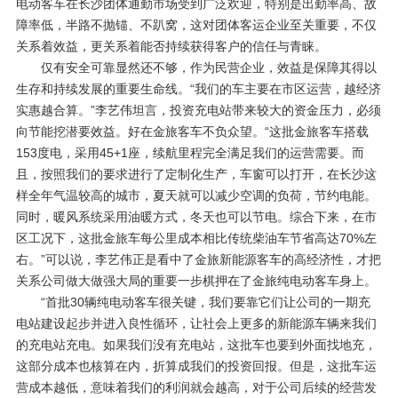
电动客车在长沙团体通勤市场受到广泛欢迎，特别是出勤率高、故
障率低，半路不抛锚、不趴窝，这对团体客运企业至关重要，不仅
关系着效益，更关系着能否持续获得客户的信任与青睐。
仅有安全可靠显然还不够，作为民营企业，效益是保障其得以
生存和持续发展的重要生命线。“我们的车主要在市区运营，越经济
实惠越合算。”李艺伟坦言，投资充电站带来较大的资金压力，必须
向节能挖潜要效益。好在金旅客车不负众望。“这批金旅客车搭载
153
度电，采用
45+1
座，续航里程完全满足我们的运营需要。而
且，按照我们的要求进行了定制化生产，车窗可以打开，在长沙这
样全年气温较高的城市，夏天就可以减少空调的负荷，节约电能。
同时，暖风系统采用油暖方式，冬天也可以节电。综合下来，在市
区工况下，这批金旅车每公里成本相比传统柴油车节省高达
70%
左
右。”可以说，李艺伟正是看中了金旅新能源客车的高经济性，才把
关系公司做大做强大局的重要一步棋押在了金旅纯电动客车身上。
“首批
30
辆纯电动客车很关键，我们要靠它们让公司的一期充
电站建设起步并进入良性循环，让社会上更多的新能源车辆来我们
的充电站充电。如果我们没有充电站，这批车也要到外面找地充，
这部分成本也核算在内，折算成我们的投资回报。但是，这批车运
营成本越低，意味着我们的利润就会越高，对于公司后续的经营发