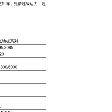
公交矩阵，凭借
越级运力
、超
V低地板系列
95,3085
-20
6300/6000
L）