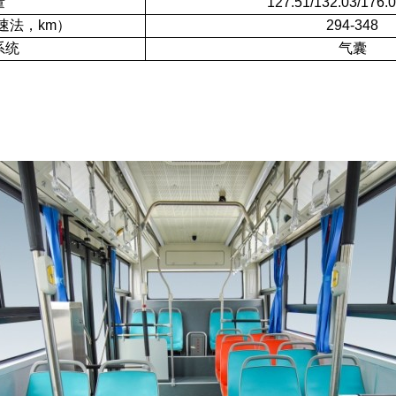
量
127.51/132.03/176
速法，km）
294-348
系统
气囊