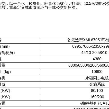
公交
，以平台化、模块化、轻量化为核
心
，打造
6–
10
.5米纯电
优势
，重新定义城市微循环与干线公交新标准。
号
乾景造型XML6705JE
（mm）
6995,7005x
2
3
5
0x
29
含驾驶员）
45/10-20,58/10
距
4380
质量
6800/6500/6200/6600/
（kg）
10600
电机
永磁同步电机
总成
金旅系统
（KW）
80/100
（KW）
160/200
装置
磷酸铁锂（CAT