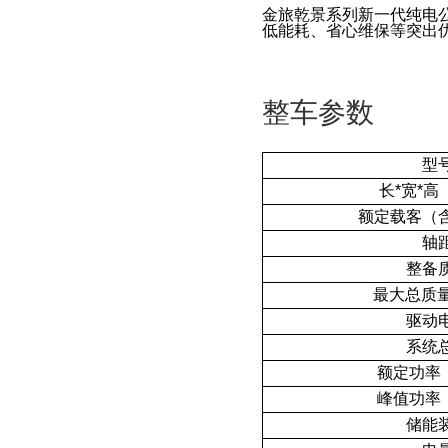
金旅乾景系列
新一代纯电
低能耗、省心维保
等突出
整车参数
型
长*宽*高
额定载客（
轴
整备
最大总质量
驱动
系统
额定功率
峰值功率
储能