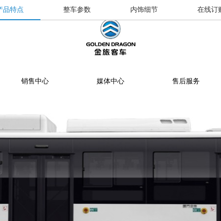
产品特点
整车参数
内饰细节
在线订
销售中心
媒体中心
售后服务
提车流程
新闻资讯
售后网点
销售网点
公告
特约服务站
海狮经销商
金旅专题
区域总代理
大中巴经销商
精彩视频
配件库
省级配件专卖商
配件特许销售商